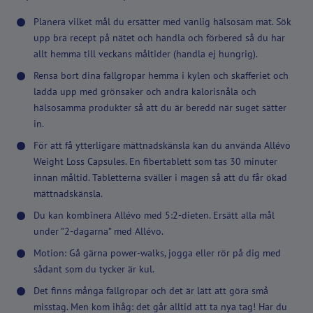
Planera vilket mål du ersätter med vanlig hälsosam mat. Sök
upp bra recept på nätet och handla och förbered så du har
allt hemma till veckans måltider (handla ej hungrig).
Rensa bort dina fallgropar hemma i kylen och skafferiet och
ladda upp med grönsaker och andra kalorisnåla och
hälsosamma produkter så att du är beredd när suget sätter
in.
För att få ytterligare mättnadskänsla kan du använda Allévo
Weight Loss Capsules. En fibertablett som tas 30 minuter
innan måltid. Tabletterna sväller i magen så att du får ökad
mättnadskänsla.
Du kan kombinera Allévo med 5:2-dieten. Ersätt alla mål
under ”2-dagarna” med Allévo.
Motion: Gå gärna power-walks, jogga eller rör på dig med
sådant som du tycker är kul.
Det finns många fallgropar och det är lätt att göra små
misstag. Men kom ihåg: det går alltid att ta nya tag! Har du