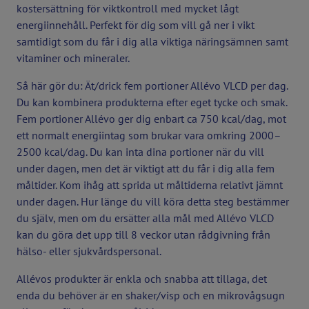
kostersättning för viktkontroll med mycket lågt
energiinnehåll. Perfekt för dig som vill gå ner i vikt
samtidigt som du får i dig alla viktiga näringsämnen samt
vitaminer och mineraler.
Så här gör du: Ät/drick fem portioner Allévo VLCD per dag.
Du kan kombinera produkterna efter eget tycke och smak.
Fem portioner Allévo ger dig enbart ca 750 kcal/dag, mot
ett normalt energiintag som brukar vara omkring 2000–
2500 kcal/dag. Du kan inta dina portioner när du vill
under dagen, men det är viktigt att du får i dig alla fem
måltider. Kom ihåg att sprida ut måltiderna relativt jämnt
under dagen. Hur länge du vill köra detta steg bestämmer
du själv, men om du ersätter alla mål med Allévo VLCD
kan du göra det upp till 8 veckor utan rådgivning från
hälso- eller sjukvårdspersonal.
Allévos produkter är enkla och snabba att tillaga, det
enda du behöver är en shaker/visp och en mikrovågsugn