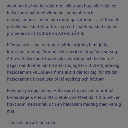
Även om du inte har gått ner i vikt utan bara vill välja ett
hälsosamt mål med vitaminer, mineraler och
näringsämnen – men inga onödiga kalorier – är Allévo ett
perfekt val. Istället för lunch på ett snabbmatställe, ta en
promenad och ät/drick en Allévomåltid.
Många av oss har vardagar fyllda av jobb, familjeliv,
intressen, träning, ”lördag-hela-veckan intag” och sötsug.
Att leva hälsosamt kräver vilja, kunskap och tid. För de
dagar när du inte har tid eller möjlighet vill vi erbjuda dig
hälsosamma val. Allévo finns alltid där för dig, för att din
hälsosamma livsstil ska bli långsiktig och hållbar.
Exempel på dagsmeny: Hälsosam frukost, en morot på
förmiddagen, Allévo VLCD eller One Meal Bar till lunch, en
frukt som mellanmål och en hälsosam middag med vanlig
mat.
Tips och bra att tänka på: