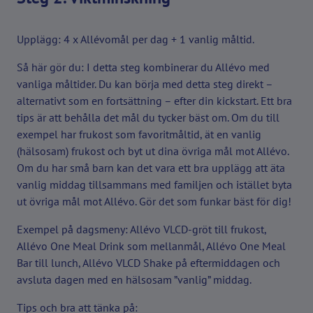
Upplägg: 4 x Allévomål per dag + 1 vanlig måltid.
Så här gör du: I detta steg kombinerar du Allévo med
vanliga måltider. Du kan börja med detta steg direkt –
alternativt som en fortsättning – efter din kickstart. Ett bra
tips är att behålla det mål du tycker bäst om. Om du till
exempel har frukost som favoritmåltid, ät en vanlig
(hälsosam) frukost och byt ut dina övriga mål mot Allévo.
Om du har små barn kan det vara ett bra upplägg att äta
vanlig middag tillsammans med familjen och istället byta
ut övriga mål mot Allévo. Gör det som funkar bäst för dig!
Exempel på dagsmeny: Allévo VLCD-gröt till frukost,
Allévo One Meal Drink som mellanmål, Allévo One Meal
Bar till lunch, Allévo VLCD Shake på eftermiddagen och
avsluta dagen med en hälsosam ”vanlig” middag.
Tips och bra att tänka på: