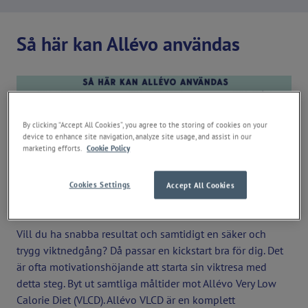
Så här kan Allévo användas
By clicking “Accept All Cookies”, you agree to the storing of cookies on your
device to enhance site navigation, analyze site usage, and assist in our
marketing efforts.
Cookie Policy
Steg 1. Kickstart
Cookies Settings
Accept All Cookies
Upplägg: 5 x Allévomål per dag.
Vill du ha snabba resultat och samtidigt en säker och
trygg viktnedgång? Då passar en kickstart bra för dig. Det
är ofta motivationshöjande att starta sin viktresa med
detta steg. Byt ut samtliga måltider mot Allévo Very Low
Calorie Diet (VLCD). Allévo VLCD är en komplett