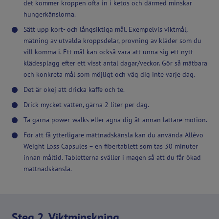
det kommer kroppen ofta in i ketos och därmed minskar
hungerkänslorna.
Sätt upp kort- och långsiktiga mål. Exempelvis viktmål,
mätning av utvalda kroppsdelar, provning av kläder som du
vill komma i. Ett mål kan också vara att unna sig ett nytt
klädesplagg efter ett visst antal dagar/veckor. Gör så mätbara
och konkreta mål som möjligt och väg dig inte varje dag.
Det är okej att dricka kaffe och te.
Drick mycket vatten, gärna 2 liter per dag.
Ta gärna power-walks eller ägna dig åt annan lättare motion.
För att få ytterligare mättnadskänsla kan du använda Allévo
Weight Loss Capsules – en fibertablett som tas 30 minuter
innan måltid. Tabletterna sväller i magen så att du får ökad
mättnadskänsla.
Steg 2. Viktminskning