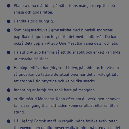
Planera dina måltider, på nätet finns många recepttips på
smala och goda rätter.
Handla aldrig hungrig.
Som helgsnacks, välj grönsaksfat med blomkål, morötter,
paprika och gurka och lyxa till det med en dippsås. Du kan
också dela upp en Allévo One Meal Bar i små delar och äta.
Ha alltid Allévo hemma så att du snabbt och enkelt kan byta
ut enstaka måltider.
Ha några Allévo bars/drycker i bilen, på jobbet och i väskan
så undviker du lättare de situationer när det är väldigt lätt
att stoppa i sig onyttiga och kaloririka snacks.
Ingenting är förbjudet, tänk bara på mängden.
Ät din måltid långsamt. Känn efter om du verkligen behöver
ta mat en gång till, mättnaden kommer oftast efter en liten
stund.
Håll igång! Försök att få in regelbundna fysiska aktiviteter,
till exempel en daglig power-walk, träning på utegym, padel