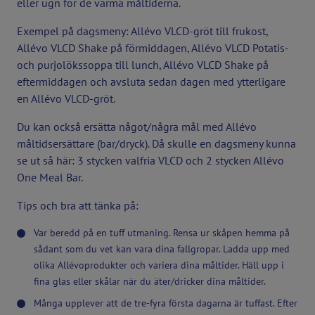
eller ugn för de varma måltiderna.
Exempel på dagsmeny: Allévo VLCD-gröt till frukost,
Allévo VLCD Shake på förmiddagen, Allévo VLCD Potatis-
och purjolökssoppa till lunch, Allévo VLCD Shake på
eftermiddagen och avsluta sedan dagen med ytterligare
en Allévo VLCD-gröt.
Du kan också ersätta något/några mål med Allévo
måltidsersättare (bar/dryck). Då skulle en dagsmeny kunna
se ut så här: 3 stycken valfria VLCD och 2 stycken Allévo
One Meal Bar.
Tips och bra att tänka på:
Var beredd på en tuff utmaning. Rensa ur skåpen hemma på
sådant som du vet kan vara dina fallgropar. Ladda upp med
olika Allévoprodukter och variera dina måltider. Häll upp i
fina glas eller skålar när du äter/dricker dina måltider.
Många upplever att de tre-fyra första dagarna är tuffast. Efter