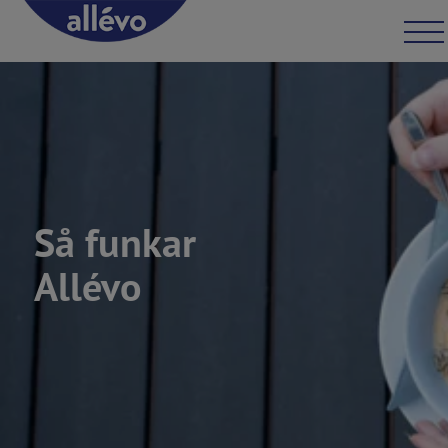
Hoppa till innehåll
Open 
Så funkar
Allévo